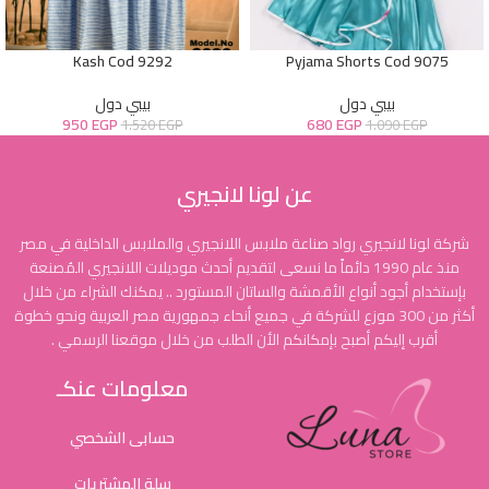
Kash Cod 9292
Pyjama Shorts Cod 9075
بيبي دول
بيبي دول
950
EGP
680
EGP
1.520
EGP
1.090
EGP
عن لونا لانجيري
شركة لونا لانجيري رواد صناعة ملابس اللانجيري والملابس الداخلية في مصر
منذ عام 1990 دائماً ما نسعى لتقديم أحدث موديلات اللانجيري المُصنعة
بإستخدام أجود أنواع الأقمشة والساتان المستورد .. يمكنك الشراء من خلال
أكثر من 300 موزع للشركة في جميع أنحاء جمهورية مصر العربية ونحو خطوة
أقرب إليكم أصبح بإمكانكم الأن الطلب من خلال موقعنا الرسمي .
معلومات عنكـ
حسابى الشخصي
سلة المشتريات