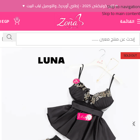
♥ الاَن كوليكشن 2025 - إطلبي أوردركـ والتوصيل لباب البيت ♥
Skip to navigation
Skip to main content
0
القائمة
EGP
0
SOLD OUT