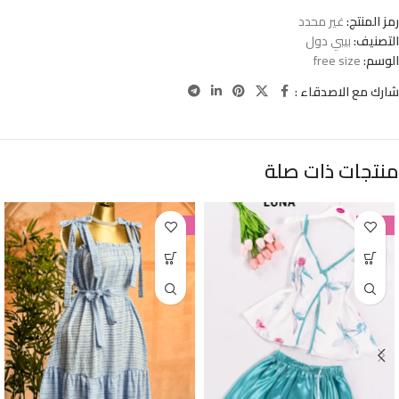
رمز المنتج:
غير محدد
التصنيف:
بيبي دول
الوسم:
free size
شارك مع الاصدقاء :
منتجات ذات صلة
-38%
-38%