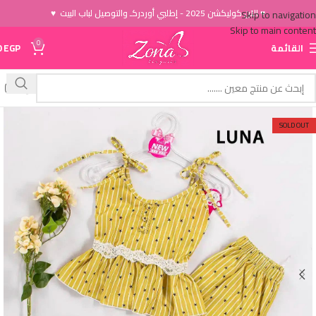
♥ الاَن كوليكشن 2025 - إطلبي أوردركـ والتوصيل لباب البيت ♥
Skip to navigation
Skip to main content
0
القائمة
EGP
0
SOLD OUT