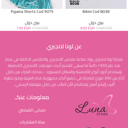
Pyjama Shorts Cod 9075
Bikini Cod 8038
بيبي دول
بيبي دول
730
EGP
650
EGP
1.170
EGP
1.040
EGP
عن لونا لانجيري
شركة لونا لانجيري رواد صناعة ملابس اللانجيري والملابس الداخلية في مصر
منذ عام 1990 دائماً ما نسعى لتقديم أحدث موديلات اللانجيري المُصنعة
بإستخدام أجود أنواع الأقمشة والساتان المستورد .. يمكنك الشراء من خلال
أكثر من 300 موزع للشركة في جميع أنحاء جمهورية مصر العربية ونحو خطوة
أقرب إليكم أصبح بإمكانكم الأن الطلب من خلال موقعنا الرسمي .
معلومات عنكـ
حسابى الشخصي
سلة المشتريات