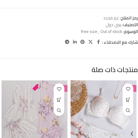
رمز المنتج:
غير محدد
التصنيف:
بيبي دول
الوسوم:
Out of stock
,
free size
شارك مع الاصدقاء :
منتجات ذات صلة
-38%
-38%