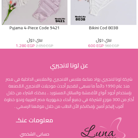
Pyjama 4-Piece Code 9421
Bikini Cod 8038
بيبي دول
بيبي دول
1.280
EGP
600
EGP
2.050
EGP
960
EGP
عن لونا لانجيري
شركة لونا لانجيري رواد صناعة ملابس اللانجيري والملابس الداخلية في مصر
منذ عام 1990 دائماً ما نسعى لتقديم أحدث موديلات اللانجيري المُصنعة
بإستخدام أجود أنواع الأقمشة والساتان المستورد .. يمكنك الشراء من خلال
أكثر من 300 موزع للشركة في جميع أنحاء جمهورية مصر العربية ونحو خطوة
أقرب إليكم أصبح بإمكانكم الأن الطلب من خلال موقعنا الرسمي .
معلومات عنكـ
حسابى الشخصي