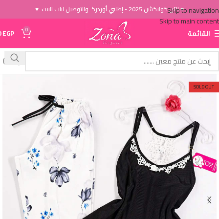
♥ الاَن كوليكشن 2025 - إطلبي أوردركـ والتوصيل لباب البيت ♥
Skip to navigation
Skip to main content
0
القائمة
EGP
0
SOLD OUT