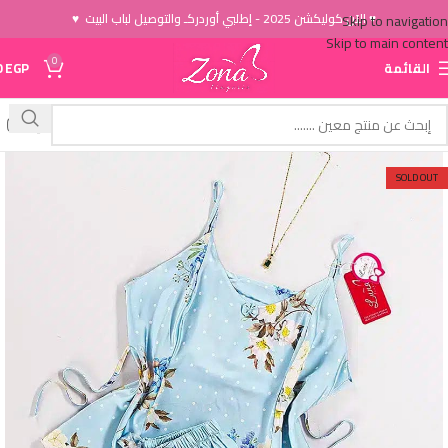
♥ الاَن كوليكشن 2025 - إطلبي أوردركـ والتوصيل لباب البيت ♥
Skip to navigation
Skip to main content
0
القائمة
EGP
0
SOLD OUT