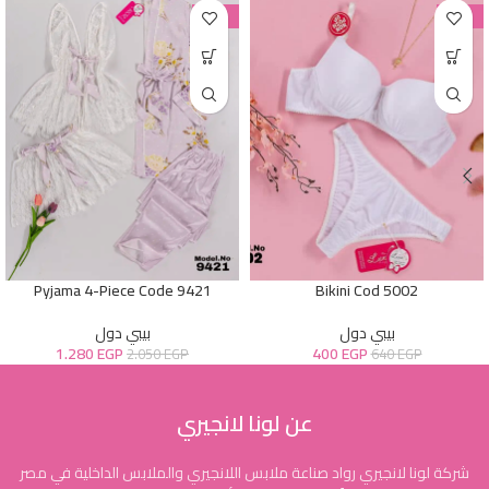
-38%
-38%
Pyjama 4-Piece Code 9421
Bikini Cod 5002
بيبي دول
بيبي دول
1.280
EGP
400
EGP
2.050
EGP
640
EGP
عن لونا لانجيري
شركة لونا لانجيري رواد صناعة ملابس اللانجيري والملابس الداخلية في مصر