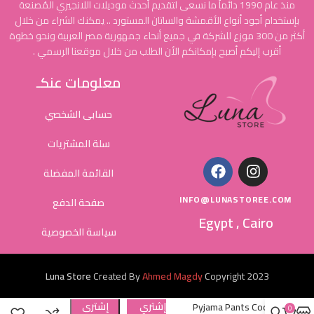
منذ عام 1990 دائماً ما نسعى لتقديم أحدث موديلات اللانجيري المُصنعة
بإستخدام أجود أنواع الأقمشة والساتان المستورد .. يمكنك الشراء من خلال
أكثر من 300 موزع للشركة في جميع أنحاء جمهورية مصر العربية ونحو خطوة
أقرب إليكم أصبح بإمكانكم الأن الطلب من خلال موقعنا الرسمي .
معلومات عنكـ
حسابى الشخصي
سلة المشتريات
القائمة المفضلة
INFO@LUNASTOREE.COM
صفحة الدفع
Egypt , Cairo
سياسة الخصوصية
Luna Store
Created By
Ahmed Magdy
Copyright
2023
إشتري
إشترى
Pyjama Pants Cod
0