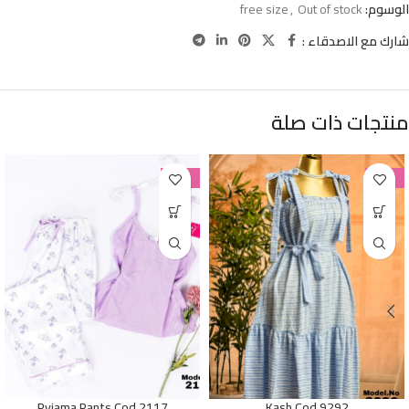
الوسوم:
Out of stock
,
free size
شارك مع الاصدقاء :
منتجات ذات صلة
-38%
-38%
Pyjama Pants Cod 2117
Kash Cod 9292