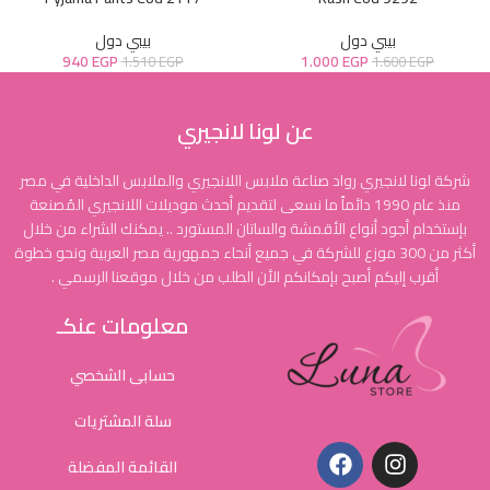
بيبي دول
بيبي دول
940
EGP
1.000
EGP
1.510
EGP
1.600
EGP
عن لونا لانجيري
شركة لونا لانجيري رواد صناعة ملابس اللانجيري والملابس الداخلية في مصر
منذ عام 1990 دائماً ما نسعى لتقديم أحدث موديلات اللانجيري المُصنعة
بإستخدام أجود أنواع الأقمشة والساتان المستورد .. يمكنك الشراء من خلال
أكثر من 300 موزع للشركة في جميع أنحاء جمهورية مصر العربية ونحو خطوة
أقرب إليكم أصبح بإمكانكم الأن الطلب من خلال موقعنا الرسمي .
معلومات عنكـ
حسابى الشخصي
سلة المشتريات
القائمة المفضلة