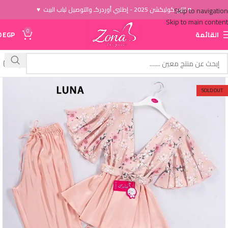
♥ الاَن كوليكشن 2025 - إطلبي أوردركـ والتوصيل لباب البيت ♥
Skip to navigation
Skip to main content
0
القائمة
EGP
0
SOLD OUT