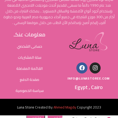
منذ عام 1990 دائماً ما نسعى لتقديم أحدث موديلات اللانجيري المُصنعة
بإستخدام أجود أنواع الأقمشة والساتان المستورد .. يمكنك الشراء من خلال
أكثر من 300 موزع للشركة في جميع أنحاء جمهورية مصر العربية ونحو خطوة
أقرب إليكم أصبح بإمكانكم الأن الطلب من خلال موقعنا الرسمي .
معلومات عنكـ
حسابى الشخصي
سلة المشتريات
القائمة المفضلة
INFO@LUNASTOREE.COM
صفحة الدفع
Egypt , Cairo
سياسة الخصوصية
Luna Store
Created By
Ahmed Magdy
Copyright
2023