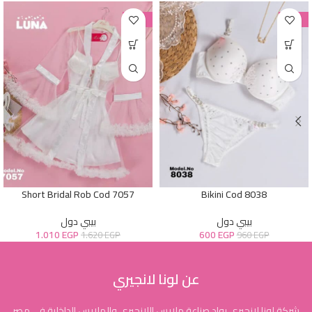
-38%
-38%
Short Bridal Rob Cod 7057
Bikini Cod 8038
بيبي دول
بيبي دول
1.010
EGP
600
EGP
1.620
EGP
960
EGP
عن لونا لانجيري
شركة لونا لانجيري رواد صناعة ملابس اللانجيري والملابس الداخلية في مصر