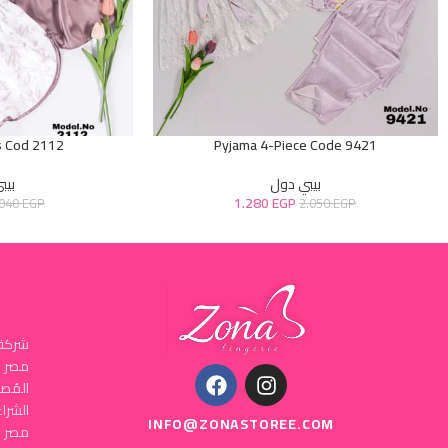
s Cod 2112
Pyjama 4-Piece Code 9421
بيبي دول
بيب
1.280
EGP
.040
EGP
2.050
EGP
شركة 
المُص
INFO@ZONASTOREE.COM
مصر ا