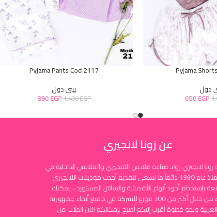
Pyjama Pants Cod 2117
Pyjama Short
ي دول
بيبي دول
890
EGP
650
EGP
1.430
EGP
1
عن زونا لانجيري
زونا لانجيري رواد صناعة ملابس اللانجيري والملابس الداخلية في
مصر منذ عام 1990 دائماً ما نسعى لتقديم أحدث موديلات اللانجيري
نعة بإستخدام أجود أنواع الأقمشة والساتان المستورد .. يمكنك
الشراء من خلال أكثر من 300 موزع للشركة في جميع أنحاء جمهورية
لعربية ونحو خطوة أقرب إليكم أصبح بإمكانكم الأن الطلب من