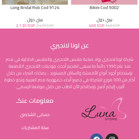
Long Bridal Rob Cod 9124
Bikini Cod 5002
بيبي دول
بيبي دول
2.130
EGP
400
EGP
3.410
EGP
640
EGP
عن لونا لانجيري
شركة لونا لانجيري رواد صناعة ملابس اللانجيري والملابس الداخلية في مصر
منذ عام 1990 دائماً ما نسعى لتقديم أحدث موديلات اللانجيري المُصنعة
بإستخدام أجود أنواع الأقمشة والساتان المستورد .. يمكنك الشراء من خلال
أكثر من 300 موزع للشركة في جميع أنحاء جمهورية مصر العربية ونحو خطوة
أقرب إليكم أصبح بإمكانكم الأن الطلب من خلال موقعنا الرسمي .
معلومات عنكـ
حسابى الشخصي
سلة المشتريات