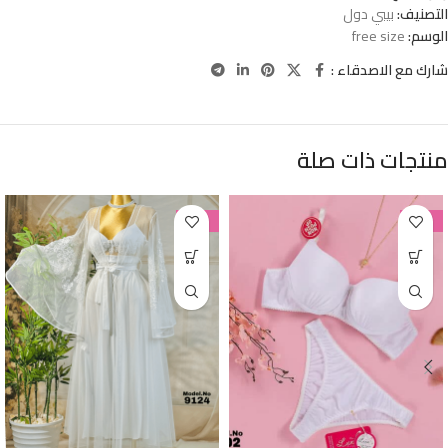
التصنيف:
بيبي دول
الوسم:
free size
شارك مع الاصدقاء :
منتجات ذات صلة
-38%
-38%