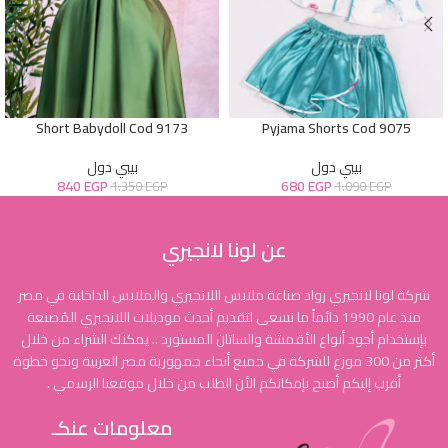
Short Babydoll Cod 9173
Pyjama Shorts Cod 9075
بيبي دول
بيبي دول
840
EGP
680
EGP
1.350
EGP
1.090
EGP
عن لونا لانجيري
شركة لونا لانجيري رواد صناعة ملابس اللانجيري والملابس الداخلية في مصر
منذ عام 1990 دائماً ما نسعى لتقديم أحدث موديلات اللانجيري المُصنعة
بإستخدام أجود أنواع الأقمشة والساتان المستورد .. يمكنك الشراء من خلال
أكثر من 300 موزع للشركة في جميع أنحاء جمهورية مصر العربية ونحو خطوة
أقرب إليكم أصبح بإمكانكم الأن الطلب من خلال موقعنا الرسمي .
معلومات عنكـ