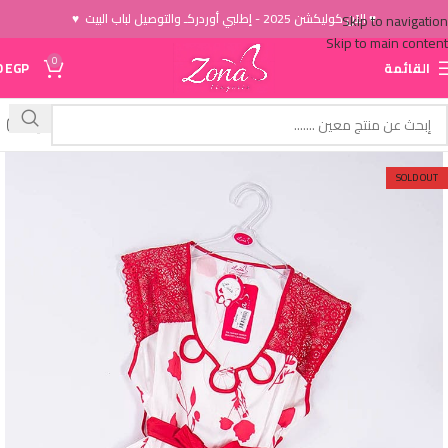
♥ الاَن كوليكشن 2025 - إطلبي أوردركـ والتوصيل لباب البيت ♥
Skip to navigation
Skip to main content
0
القائمة
EGP
0
SOLD OUT