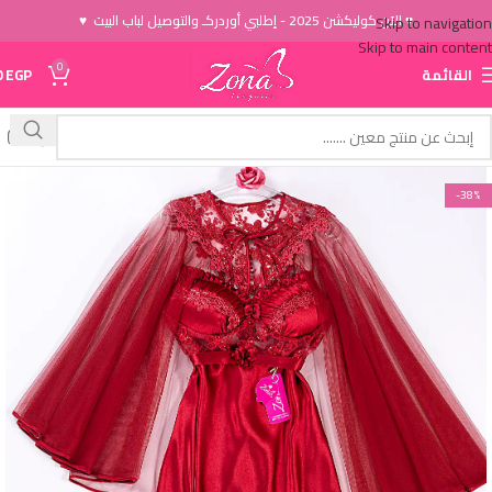
♥ الاَن كوليكشن 2025 - إطلبي أوردركـ والتوصيل لباب البيت ♥
Skip to navigation
Skip to main content
0
القائمة
EGP
0
-38%