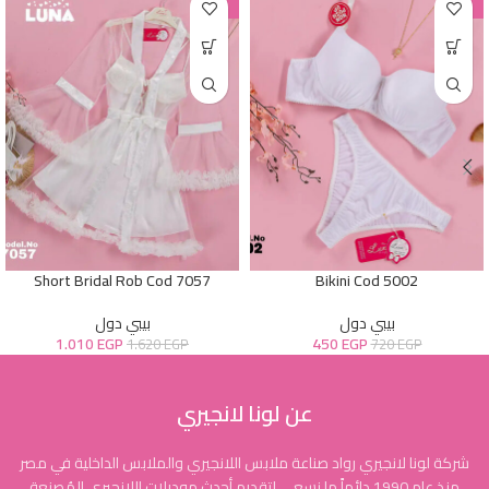
-38%
-38%
Short Bridal Rob Cod 7057
Bikini Cod 5002
بيبي دول
بيبي دول
1.010
EGP
450
EGP
1.620
EGP
720
EGP
عن لونا لانجيري
شركة لونا لانجيري رواد صناعة ملابس اللانجيري والملابس الداخلية في مصر
منذ عام 1990 دائماً ما نسعى لتقديم أحدث موديلات اللانجيري المُصنعة