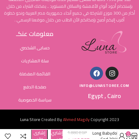
بإستخدام أجود أنواع الأقمشة والساتان المستورد .. يمكنك الشراء من خلال
أكثر من 300 موزع للشركة في جميع أنحاء جمهورية مصر العربية ونحو خطوة
أقرب إليكم أصبح بإمكانكم الأن الطلب من خلال موقعنا الرسمي .
معلومات عنكـ
حسابى الشخصي
سلة المشتريات
القائمة المفضلة
INFO@LUNASTOREE.COM
صفحة الدفع
Egypt , Cairo
سياسة الخصوصية
Luna Store
Created By
Ahmed Magdy
Copyright
2023
1.880
EGP
إشتري
إشترى
Long Babydoll
0