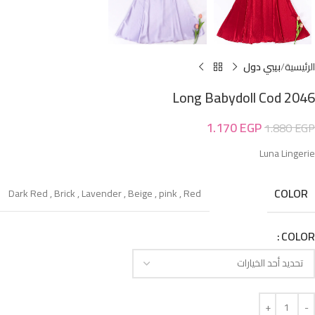
الرئيسية
بيبي دول
Long Babydoll Cod 2046
1.170
EGP
1.880
EGP
Luna Lingerie
COLOR
Dark Red
,
Brick
,
Lavender
,
Beige
,
pink
,
Red
COLOR