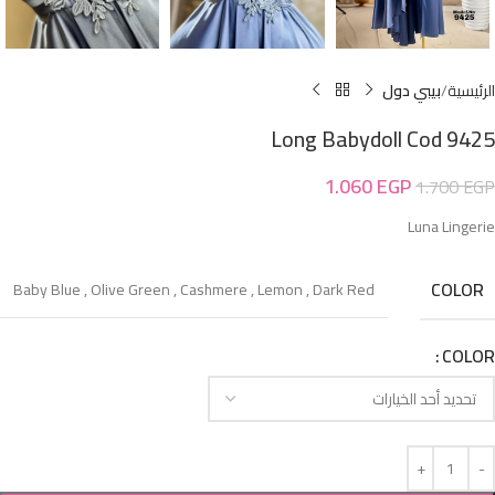
الرئيسية
بيبي دول
Long Babydoll Cod 9425
1.060
EGP
1.700
EGP
Luna Lingerie
COLOR
Baby Blue
,
Olive Green
,
Cashmere
,
Lemon
,
Dark Red
COLOR