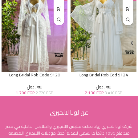
Long Bridal Rob Code 9120
Long Bridal Rob Cod 9124
بيبي دول
بيبي دول
1.700
EGP
2.130
EGP
2.720
EGP
3.410
EGP
عن لونا لانجيري
شركة لونا لانجيري رواد صناعة ملابس اللانجيري والملابس الداخلية في مصر
منذ عام 1990 دائماً ما نسعى لتقديم أحدث موديلات اللانجيري المُصنعة