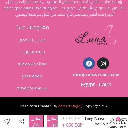
بإستخدام أجود أنواع الأقمشة والساتان المستورد .. يمكنك الشراء من خلال
أكثر من 300 موزع للشركة في جميع أنحاء جمهورية مصر العربية ونحو خطوة
أقرب إليكم أصبح بإمكانكم الأن الطلب من خلال موقعنا الرسمي .
معلومات عنكـ
حسابى الشخصي
سلة المشتريات
القائمة المفضلة
INFO@LUNASTOREE.COM
صفحة الدفع
Egypt , Cairo
سياسة الخصوصية
Luna Store
Created By
Ahmed Magdy
Copyright
2023
1.700
EGP
إشتري
إشترى
Long Babydoll
0
Cod 9425
1.060
EGP
الاَن
الأن
المتجر
عربة التسوق
حسابي