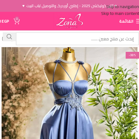
♥ الاَن كوليكشن 2025 - إطلبي أوردركـ والتوصيل لباب البيت ♥
Skip to navigation
Skip to main content
0
القائمة
EGP
0
-38%