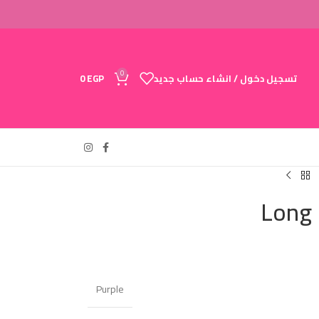
0
تسجيل دخول / انشاء حساب جديد
EGP
0
Long 
Purple