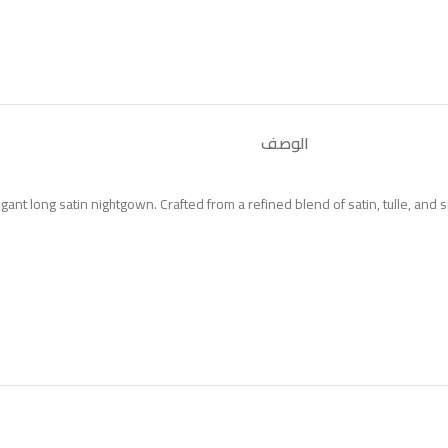
الوصف
egant long satin nightgown. Crafted from a refined blend of satin, tulle, and si