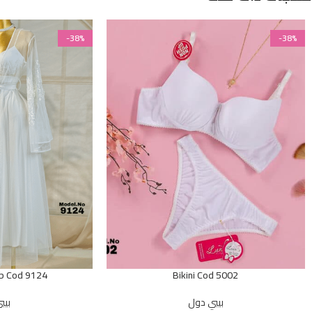
-38%
-38%
ob Cod 9124
Bikini Cod 5002
بيبي دول
بيب