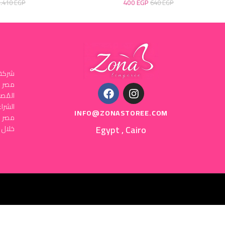
400
EGP
3.410
EGP
640
EGP
شركة 
المُص
INFO@ZONASTOREE.COM
مصر ا
Egypt , Cairo
خلال 