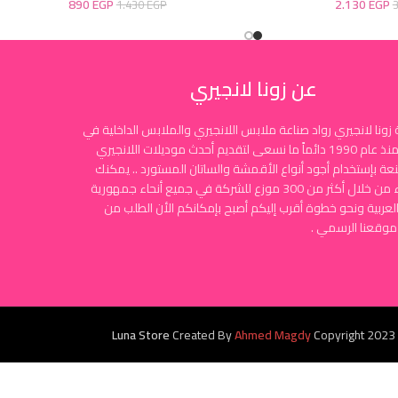
890
EGP
2.130
EGP
1.430
EGP
عن زونا لانجيري
زونا لانجيري رواد صناعة ملابس اللانجيري والملابس الداخلية في
مصر منذ عام 1990 دائماً ما نسعى لتقديم أحدث موديلات اللانجيري
نعة بإستخدام أجود أنواع الأقمشة والساتان المستورد .. يمكنك
الشراء من خلال أكثر من 300 موزع للشركة في جميع أنحاء جمهورية
لعربية ونحو خطوة أقرب إليكم أصبح بإمكانكم الأن الطلب من
موقعنا الرسمي .
Luna Store
Created By
Ahmed Magdy
Copyright
2023