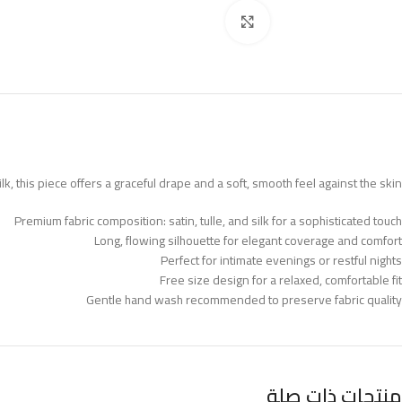
Click to enlarge
lk, this piece offers a graceful drape and a soft, smooth feel against the skin.
Premium fabric composition: satin, tulle, and silk for a sophisticated touch
Long, flowing silhouette for elegant coverage and comfort
Perfect for intimate evenings or restful nights
Free size design for a relaxed, comfortable fit
Gentle hand wash recommended to preserve fabric quality
منتجات ذات صلة