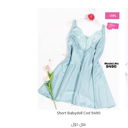
-38%
-38%
Cod 2094
Short Babydoll Cod 9490
بيبي دول