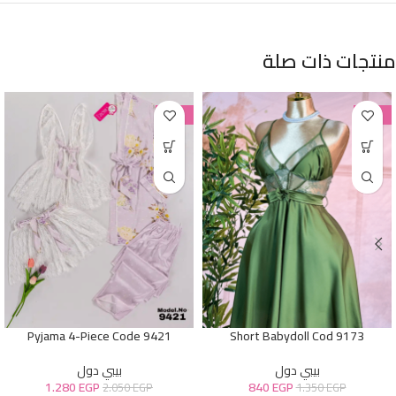
منتجات ذات صلة
-38%
-38%
Pyjama 4-Piece Code 9421
Short Babydoll Cod 9173
بيبي دول
بيبي دول
1.280
EGP
840
EGP
2.050
EGP
1.350
EGP