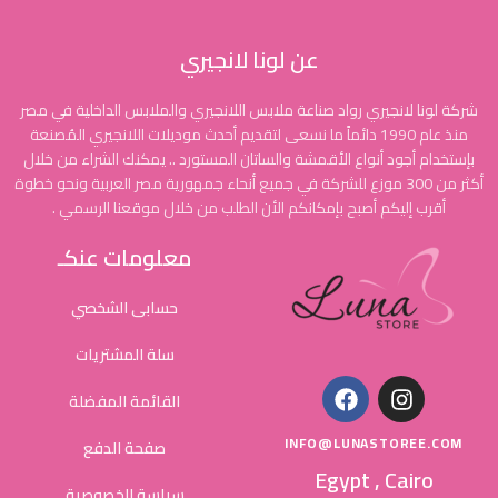
عن لونا لانجيري
شركة لونا لانجيري رواد صناعة ملابس اللانجيري والملابس الداخلية في مصر
منذ عام 1990 دائماً ما نسعى لتقديم أحدث موديلات اللانجيري المُصنعة
بإستخدام أجود أنواع الأقمشة والساتان المستورد .. يمكنك الشراء من خلال
أكثر من 300 موزع للشركة في جميع أنحاء جمهورية مصر العربية ونحو خطوة
أقرب إليكم أصبح بإمكانكم الأن الطلب من خلال موقعنا الرسمي .
معلومات عنكـ
حسابى الشخصي
سلة المشتريات
القائمة المفضلة
INFO@LUNASTOREE.COM
صفحة الدفع
Egypt , Cairo
سياسة الخصوصية