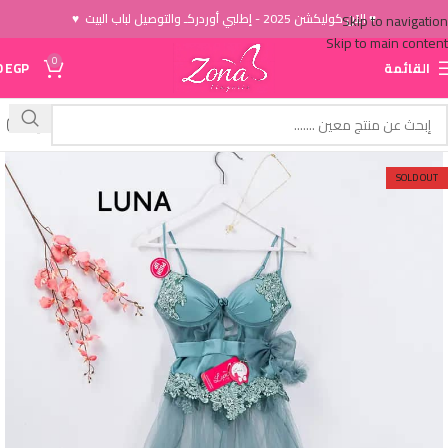
♥ الاَن كوليكشن 2025 - إطلبي أوردركـ والتوصيل لباب البيت ♥
Skip to navigation
Skip to main content
0
القائمة
EGP
0
SOLD OUT