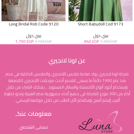
Long Bridal Rob Code 9120
Short Babydoll Cod 9173
بيبي دول
بيبي دول
1.700
EGP
840
EGP
2.720
EGP
1.350
EGP
عن لونا لانجيري
شركة لونا لانجيري رواد صناعة ملابس اللانجيري والملابس الداخلية في مصر
منذ عام 1990 دائماً ما نسعى لتقديم أحدث موديلات اللانجيري المُصنعة
بإستخدام أجود أنواع الأقمشة والساتان المستورد .. يمكنك الشراء من خلال
أكثر من 300 موزع للشركة في جميع أنحاء جمهورية مصر العربية ونحو خطوة
أقرب إليكم أصبح بإمكانكم الأن الطلب من خلال موقعنا الرسمي .
معلومات عنكـ
حسابى الشخصي