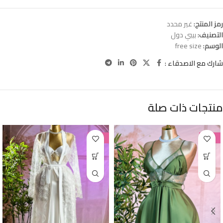
رمز المنتج:
غير محدد
التصنيف:
بيبي دول
الوسم:
free size
شارك مع الاصدقاء :
منتجات ذات صلة
-38%
-38%