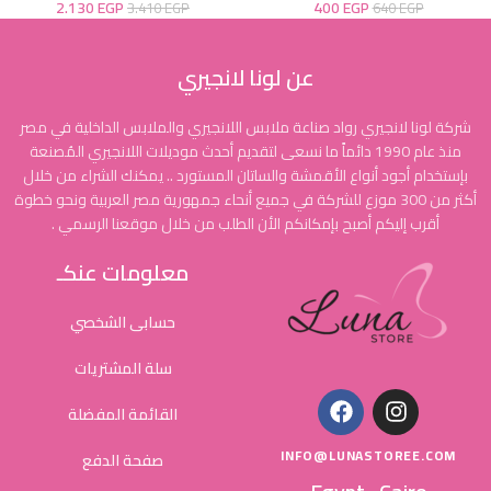
2.130
EGP
400
EGP
3.410
EGP
640
EGP
عن لونا لانجيري
شركة لونا لانجيري رواد صناعة ملابس اللانجيري والملابس الداخلية في مصر
منذ عام 1990 دائماً ما نسعى لتقديم أحدث موديلات اللانجيري المُصنعة
بإستخدام أجود أنواع الأقمشة والساتان المستورد .. يمكنك الشراء من خلال
أكثر من 300 موزع للشركة في جميع أنحاء جمهورية مصر العربية ونحو خطوة
أقرب إليكم أصبح بإمكانكم الأن الطلب من خلال موقعنا الرسمي .
معلومات عنكـ
حسابى الشخصي
سلة المشتريات
القائمة المفضلة
INFO@LUNASTOREE.COM
صفحة الدفع