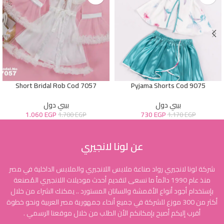
Short Bridal Rob Cod 7057
Pyjama Shorts Cod 9075
بيبي دول
بيبي دول
1.060
EGP
730
EGP
1.700
EGP
1.170
EGP
عن لونا لانجيري
شركة لونا لانجيري رواد صناعة ملابس اللانجيري والملابس الداخلية في مصر
منذ عام 1990 دائماً ما نسعى لتقديم أحدث موديلات اللانجيري المُصنعة
بإستخدام أجود أنواع الأقمشة والساتان المستورد .. يمكنك الشراء من خلال
أكثر من 300 موزع للشركة في جميع أنحاء جمهورية مصر العربية ونحو خطوة
أقرب إليكم أصبح بإمكانكم الأن الطلب من خلال موقعنا الرسمي .