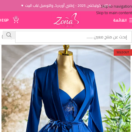
♥ الاَن كوليكشن 2025 - إطلبي أوردركـ والتوصيل لباب البيت ♥
Skip to navigation
Skip to main content
0
القائمة
EGP
0
SOLD OUT