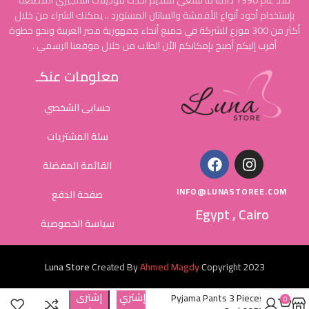
منذ عام 1990 دائماً ما نسعى لتقديم أحدث موديلات اللانجيري المُصنعة
بإستخدام أجود أنواع الأقمشة والساتان المستورد .. يمكنك الشراء من خلال
أكثر من 300 موزع للشركة في جميع أنحاء جمهورية مصر العربية ونحو خطوة
أقرب إليكم أصبح بإمكانكم الأن الطلب من خلال موقعنا الرسمي .
معلومات عنكـ
حسابى الشخصي
سلة المشتريات
القائمة المفضلة
INFO@LUNASTOREE.COM
صفحة الدفع
Egypt , Cairo
سياسة الخصوصية
Luna Store
Created By
Ahmed Magdy
Copyright
2023
إشتري
إشترى
Pyjama Pants 3 Pieces
0