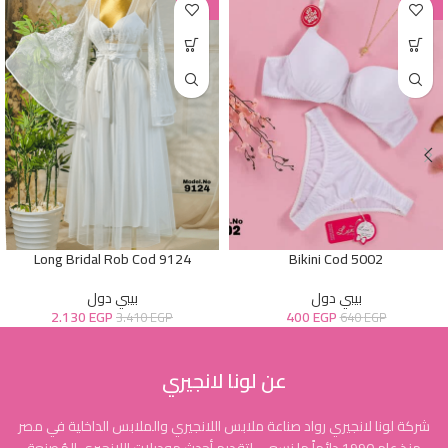
-38%
-38%
Long Bridal Rob Cod 9124
Bikini Cod 5002
بيبي دول
بيبي دول
2.130
EGP
400
EGP
3.410
EGP
640
EGP
عن لونا لانجيري
شركة لونا لانجيري رواد صناعة ملابس اللانجيري والملابس الداخلية في مصر