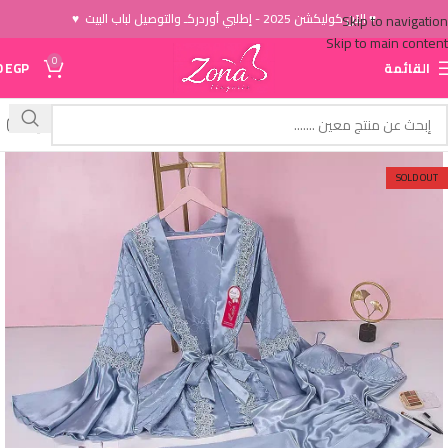
♥ الاَن كوليكشن 2025 - إطلبي أوردركـ والتوصيل لباب البيت ♥
Skip to navigation
Skip to main content
0
القائمة
EGP
0
SOLD OUT