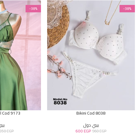
-38%
-38%
l Cod 9173
Bikini Cod 8038
بيبي دول
بيب
600
EGP
.350
EGP
960
EGP