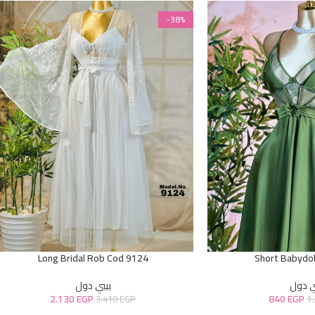
-38%
Long Bridal Rob Cod 9124
Short Babydol
ي دول
بيبي دول
2.130
EGP
840
EGP
3.410
EGP
1