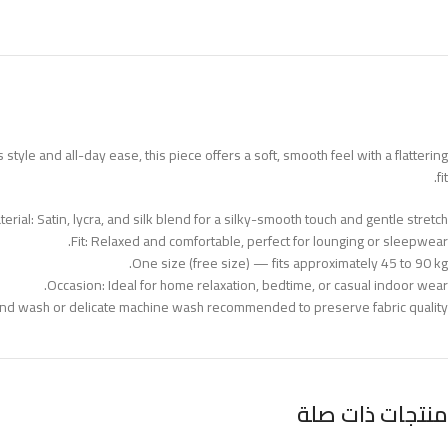
style and all-day ease, this piece offers a soft, smooth feel with a flattering
fit.
erial: Satin, lycra, and silk blend for a silky-smooth touch and gentle stretch.
Fit: Relaxed and comfortable, perfect for lounging or sleepwear.
One size (free size) — fits approximately 45 to 90 kg.
Occasion: Ideal for home relaxation, bedtime, or casual indoor wear.
nd wash or delicate machine wash recommended to preserve fabric quality.
منتجات ذات صلة