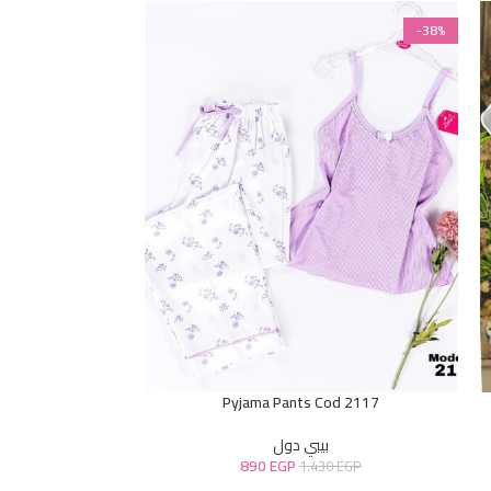
-38%
-38%
d 7016
Pyjama Pants Cod 2117
بيبي دول
890
EGP
0
EGP
1.430
EGP