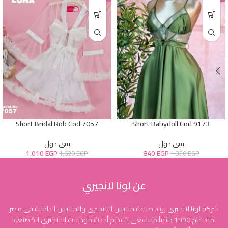
Short Bridal Rob Cod 7057
Short Babydoll Cod 9173
بيبي دول
بيبي دول
1.010
EGP
840
EGP
1.620
EGP
1.350
EGP
عن لونا لانجيري
شركة لونا لانجيري رواد صناعة ملابس اللانجيري والملابس الداخلية في مصر
منذ عام 1990 دائماً ما نسعى لتقديم أحدث موديلات اللانجيري المُصنعة