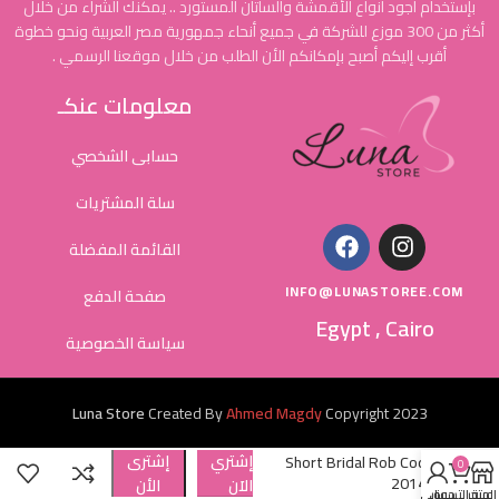
بإستخدام أجود أنواع الأقمشة والساتان المستورد .. يمكنك الشراء من خلال
أكثر من 300 موزع للشركة في جميع أنحاء جمهورية مصر العربية ونحو خطوة
أقرب إليكم أصبح بإمكانكم الأن الطلب من خلال موقعنا الرسمي .
معلومات عنكـ
حسابى الشخصي
سلة المشتريات
القائمة المفضلة
INFO@LUNASTOREE.COM
صفحة الدفع
Egypt , Cairo
سياسة الخصوصية
Luna Store
Created By
Ahmed Magdy
Copyright
2023
إشتري
إشترى
Short Bridal Rob Cod
0
2014
الاَن
الأن
المتجر
عربة التسوق
حسابي