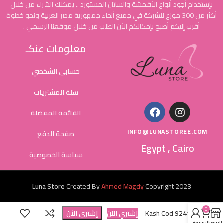
بإستخدام أجود أنواع الأقمشة والساتان المستورد .. يمكنك الشراء من خلال
أكثر من 300 موزع للشركة في جميع أنحاء جمهورية مصر العربية ونحو خطوة
أقرب إليكم أصبح بإمكانكم الأن الطلب من خلال موقعنا الرسمي .
معلومات عنكـ
حسابى الشخصي
سلة المشتريات
القائمة المفضلة
INFO@LUNASTOREE.COM
صفحة الدفع
Egypt , Cairo
سياسة الخصوصية
Luna Store
Created By
Ahmed Magdy
Copyright
2023
0
Kash Cod 9241
إشتري الاَن
إشترى الأن
المتجر
عربة التسوق
حسابي