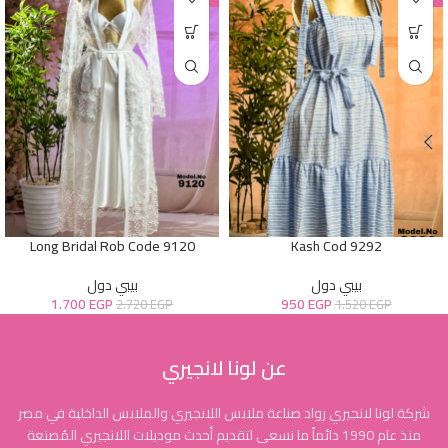
Long Bridal Rob Code 9120
Kash Cod 9292
بيبي دول
بيبي دول
1.700
EGP
950
EGP
2.720
EGP
1.520
EGP
عن لونا لانجيري
شركة لونا لانجيري رواد صناعة ملابس اللانجيري والملابس الداخلية في مصر
منذ عام 1990 دائماً ما نسعى لتقديم أحدث موديلات اللانجيري المُصنعة