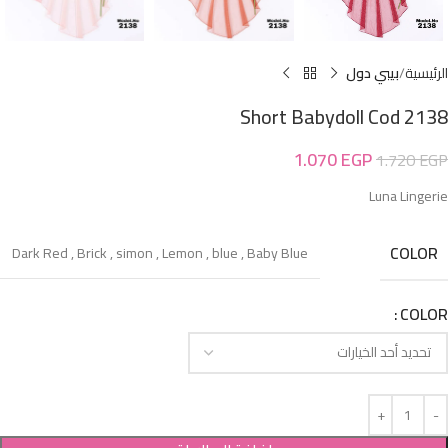
الرئيسية
بيبي دول
Short Babydoll Cod 2138
1.070
EGP
1.720
EGP
Luna Lingerie
COLOR
Dark Red
,
Brick
,
simon
,
Lemon
,
blue
,
Baby Blue
COLOR