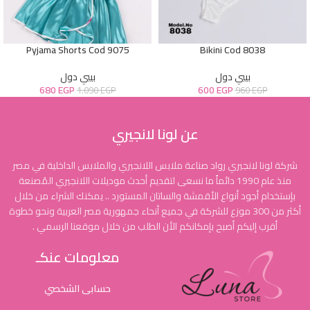
Pyjama Shorts Cod 9075
Bikini Cod 8038
بيبي دول
بيبي دول
680
EGP
600
EGP
1.090
EGP
960
EGP
عن لونا لانجيري
شركة لونا لانجيري رواد صناعة ملابس اللانجيري والملابس الداخلية في مصر
منذ عام 1990 دائماً ما نسعى لتقديم أحدث موديلات اللانجيري المُصنعة
بإستخدام أجود أنواع الأقمشة والساتان المستورد .. يمكنك الشراء من خلال
أكثر من 300 موزع للشركة في جميع أنحاء جمهورية مصر العربية ونحو خطوة
أقرب إليكم أصبح بإمكانكم الأن الطلب من خلال موقعنا الرسمي .
معلومات عنكـ
حسابى الشخصي