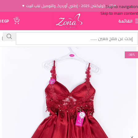
♥ الاَن كوليكشن 2025 - إطلبي أوردركـ والتوصيل لباب البيت ♥
Skip to navigation
Skip to main content
0
القائمة
EGP
0
-38%