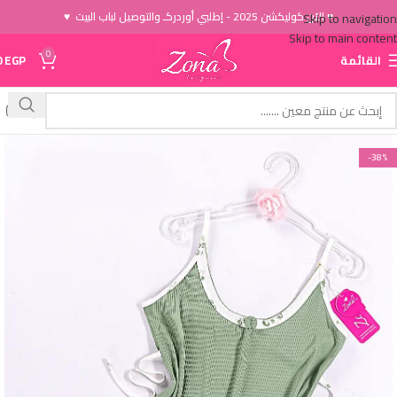
♥ الاَن كوليكشن 2025 - إطلبي أوردركـ والتوصيل لباب البيت ♥
Skip to navigation
Skip to main content
0
القائمة
EGP
0
-38%