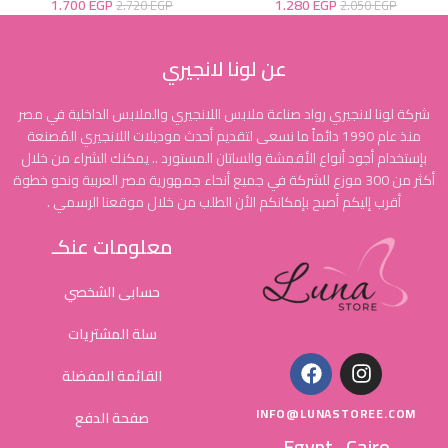
1.700
EGP
1.280
EGP
2.720
EGP
2.050
EGP
عن لونا لانجيري
شركة لونا لانجيري رواد صناعة ملابس اللانجيري والملابس الداخلية في مصر
منذ عام 1990 دائماً ما نسعى لتقديم أحدث موديلات اللانجيري المُصنعة
بإستخدام أجود أنواع الأقمشة والساتان المستورد .. يمكنك الشراء من خلال
أكثر من 300 موزع للشركة في جميع أنحاء جمهورية مصر العربية ونحو خطوة
أقرب إليكم أصبح بإمكانكم الأن الطلب من خلال موقعنا الرسمي .
معلومات عنكـ
حسابى الشخصي
سلة المشتريات
القائمة المفضلة
INFO@LUNASTOREE.COM
صفحة الدفع
Egypt , Cairo