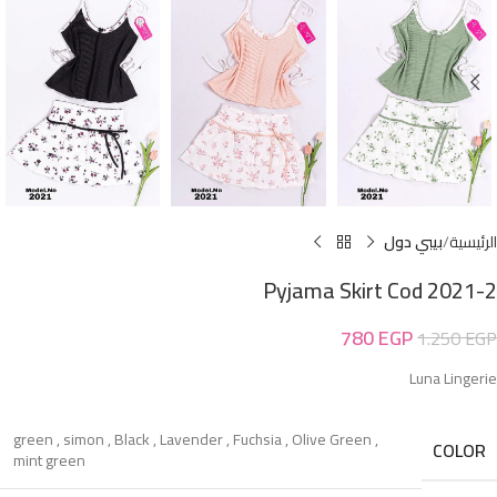
الرئيسية
بيبي دول
Pyjama Skirt Cod 2021-2
780
EGP
1.250
EGP
Luna Lingerie
green
,
simon
,
Black
,
Lavender
,
Fuchsia
,
Olive Green
,
COLOR
mint green