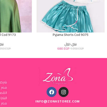
l Cod 9173
Pyjama Shorts Cod 9075
بيبي دول
بيب
680
EGP
.350
EGP
1.090
EGP
شركة 
المُص
INFO@ZONASTOREE.COM
مصر ا