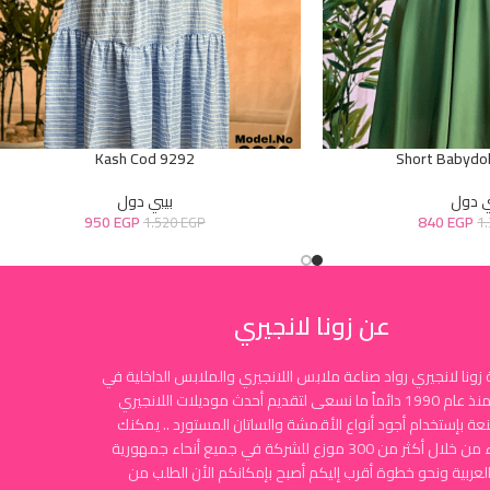
Kash Cod 9292
Short Babydol
ي دول
بيبي دول
950
EGP
840
EGP
1.520
EGP
1
عن زونا لانجيري
زونا لانجيري رواد صناعة ملابس اللانجيري والملابس الداخلية في
مصر منذ عام 1990 دائماً ما نسعى لتقديم أحدث موديلات اللانجيري
نعة بإستخدام أجود أنواع الأقمشة والساتان المستورد .. يمكنك
الشراء من خلال أكثر من 300 موزع للشركة في جميع أنحاء جمهورية
لعربية ونحو خطوة أقرب إليكم أصبح بإمكانكم الأن الطلب من