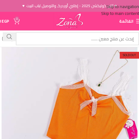
♥ الاَن كوليكشن 2025 - إطلبي أوردركـ والتوصيل لباب البيت ♥
Skip to navigation
Skip to main content
0
القائمة
EGP
0
SOLD OUT