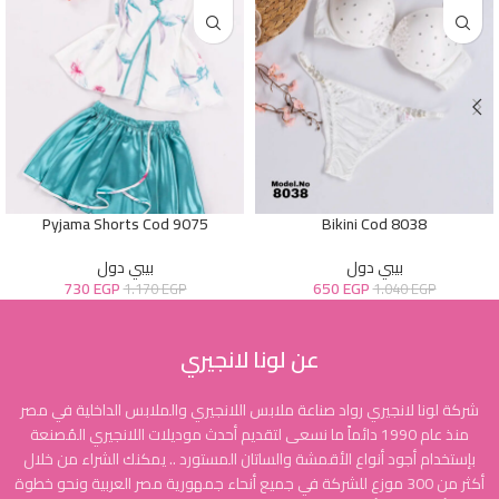
Pyjama Shorts Cod 9075
Bikini Cod 8038
بيبي دول
بيبي دول
730
EGP
650
EGP
1.170
EGP
1.040
EGP
عن لونا لانجيري
شركة لونا لانجيري رواد صناعة ملابس اللانجيري والملابس الداخلية في مصر
منذ عام 1990 دائماً ما نسعى لتقديم أحدث موديلات اللانجيري المُصنعة
بإستخدام أجود أنواع الأقمشة والساتان المستورد .. يمكنك الشراء من خلال
أكثر من 300 موزع للشركة في جميع أنحاء جمهورية مصر العربية ونحو خطوة