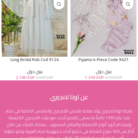
Long Bridal Rob Cod 9124
Pyjama 4-Piece Code 9421
بيبي دول
بيبي دول
2.180
EGP
1.330
EGP
3.490
EGP
2.130
EGP
عن لونا لانجيري
شركة لونا لانجيري رواد صناعة ملابس اللانجيري والملابس الداخلية في مصر
منذ عام 1990 دائماً ما نسعى لتقديم أحدث موديلات اللانجيري المُصنعة
بإستخدام أجود أنواع الأقمشة والساتان المستورد .. يمكنك الشراء من خلال
أكثر من 300 موزع للشركة في جميع أنحاء جمهورية مصر العربية ونحو خطوة