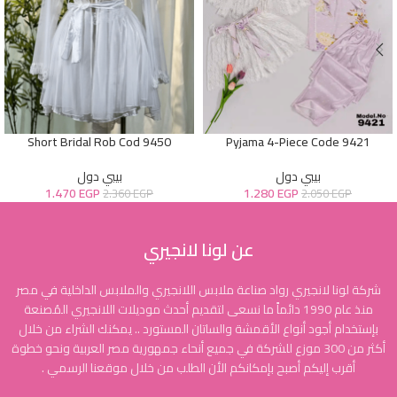
Short Bridal Rob Cod 9450
Pyjama 4-Piece Code 9421
بيبي دول
بيبي دول
1.470
EGP
1.280
EGP
2.360
EGP
2.050
EGP
عن لونا لانجيري
شركة لونا لانجيري رواد صناعة ملابس اللانجيري والملابس الداخلية في مصر
منذ عام 1990 دائماً ما نسعى لتقديم أحدث موديلات اللانجيري المُصنعة
بإستخدام أجود أنواع الأقمشة والساتان المستورد .. يمكنك الشراء من خلال
أكثر من 300 موزع للشركة في جميع أنحاء جمهورية مصر العربية ونحو خطوة
أقرب إليكم أصبح بإمكانكم الأن الطلب من خلال موقعنا الرسمي .