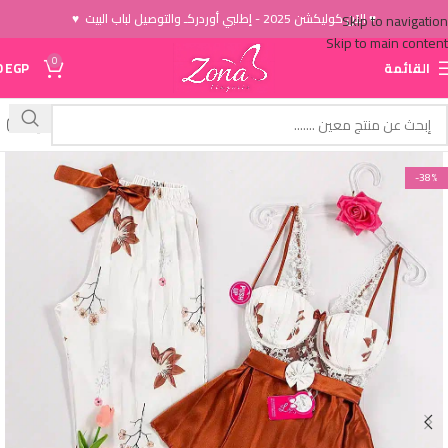
♥ الاَن كوليكشن 2025 - إطلبي أوردركـ والتوصيل لباب البيت ♥
Skip to navigation
Skip to main content
0
القائمة
EGP
0
-38%