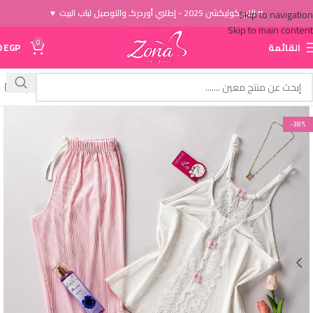
♥ الاَن كوليكشن 2025 - إطلبي أوردركـ والتوصيل لباب البيت ♥
Skip to navigation
Skip to main content
0
القائمة
EGP
0
-38%