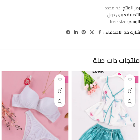
رمز المنتج:
غير محدد
التصنيف:
بيبي دول
الوسم:
free size
شارك مع الاصدقاء :
منتجات ذات صلة
-38%
-38%