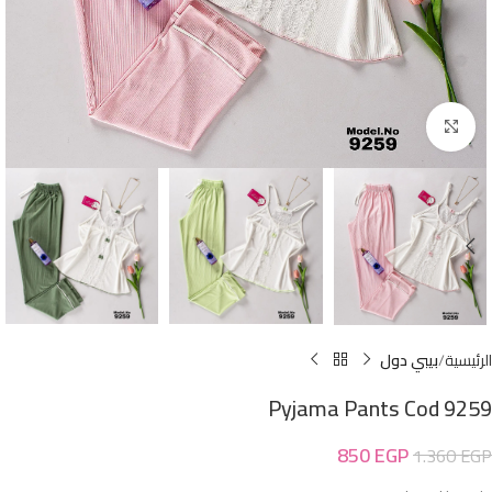
Click to enlarge
الرئيسية
بيبي دول
Pyjama Pants Cod 9259
850
EGP
1.360
EGP