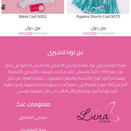
Bikini Cod 5002
Pyjama Shorts Cod 9075
بيبي دول
بيبي دول
450
EGP
730
EGP
720
EGP
1.170
EGP
عن لونا لانجيري
شركة لونا لانجيري رواد صناعة ملابس اللانجيري والملابس الداخلية في مصر
منذ عام 1990 دائماً ما نسعى لتقديم أحدث موديلات اللانجيري المُصنعة
بإستخدام أجود أنواع الأقمشة والساتان المستورد .. يمكنك الشراء من خلال
أكثر من 300 موزع للشركة في جميع أنحاء جمهورية مصر العربية ونحو خطوة
أقرب إليكم أصبح بإمكانكم الأن الطلب من خلال موقعنا الرسمي .
معلومات عنكـ
حسابى الشخصي
سلة المشتريات