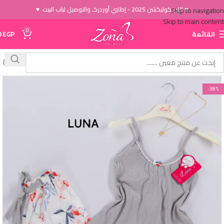
♥ الاَن كوليكشن 2025 - إطلبي أوردركـ والتوصيل لباب البيت ♥
Skip to navigation
Skip to main content
0
القائمة
EGP
0
-38%