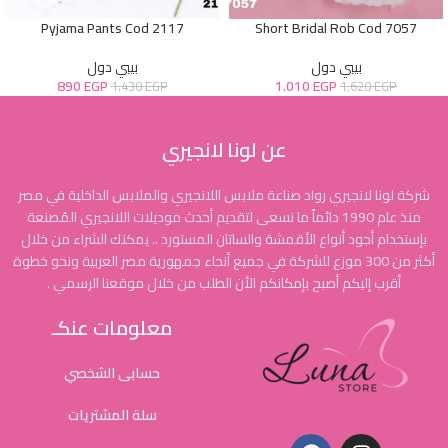
Pyjama Pants Cod 2117
Short Bridal Rob Cod 7057
بيبي دول
بيبي دول
890
EGP
1.010
EGP
1.430
EGP
1.620
EGP
عن لونا لانجيري
شركة لونا لانجيري رواد صناعة ملابس اللانجيري والملابس الداخلية في مصر
منذ عام 1990 دائماً ما نسعى لتقديم أحدث موديلات اللانجيري المُصنعة
بإستخدام أجود أنواع الأقمشة والساتان المستورد .. يمكنك الشراء من خلال
أكثر من 300 موزع للشركة في جميع أنحاء جمهورية مصر العربية ونحو خطوة
أقرب إليكم أصبح بإمكانكم الأن الطلب من خلال موقعنا الرسمي .
معلومات عنكـ
حسابى الشخصي
سلة المشتريات