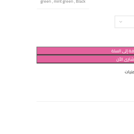
green
,
mint green
,
Black
ة إلى السلة
شترى الأن
نيات