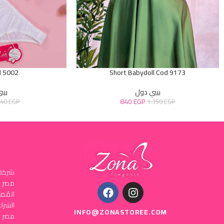
d 5002
Short Babydoll Cod 9173
بيبي دول
بيب
840
EGP
640
EGP
1.350
EGP
شركة 
المُص
INFO@ZONASTOREE.COM
مصر ا