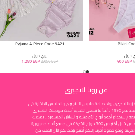
Pyjama 4-Piece Code 9421
Bikini Co
ي دول
بيبي دول
1.280
EGP
400
EGP
2.050
EGP
عن زونا لانجيري
زونا لانجيري رواد صناعة ملابس اللانجيري والملابس الداخلية في
مصر منذ عام 1990 دائماً ما نسعى لتقديم أحدث موديلات اللانجيري
نعة بإستخدام أجود أنواع الأقمشة والساتان المستورد .. يمكنك
الشراء من خلال أكثر من 300 موزع للشركة في جميع أنحاء جمهورية
لعربية ونحو خطوة أقرب إليكم أصبح بإمكانكم الأن الطلب من