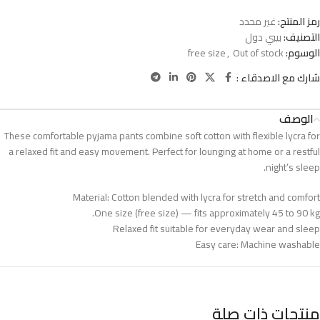
رمز المنتج:
غير محدد
التصنيف:
بيبي دول
الوسوم:
Out of stock
,
free size
شارك مع الاصدقاء :
الوصف
These comfortable pyjama pants combine soft cotton with flexible lycra for
a relaxed fit and easy movement. Perfect for lounging at home or a restful
night’s sleep.
Material: Cotton blended with lycra for stretch and comfort
One size (free size) — fits approximately 45 to 90 kg.
Relaxed fit suitable for everyday wear and sleep
Easy care: Machine washable
منتجات ذات صلة