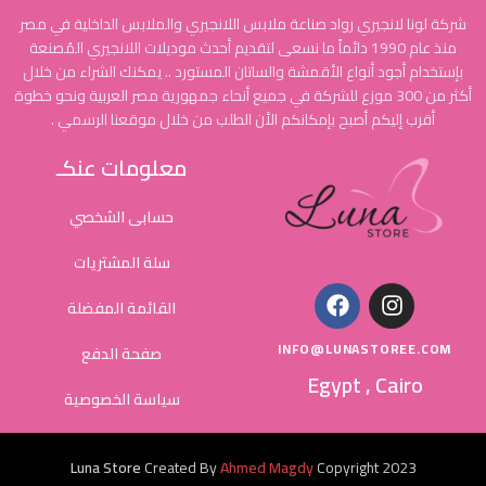
شركة لونا لانجيري رواد صناعة ملابس اللانجيري والملابس الداخلية في مصر
منذ عام 1990 دائماً ما نسعى لتقديم أحدث موديلات اللانجيري المُصنعة
بإستخدام أجود أنواع الأقمشة والساتان المستورد .. يمكنك الشراء من خلال
أكثر من 300 موزع للشركة في جميع أنحاء جمهورية مصر العربية ونحو خطوة
أقرب إليكم أصبح بإمكانكم الأن الطلب من خلال موقعنا الرسمي .
معلومات عنكـ
حسابى الشخصي
سلة المشتريات
القائمة المفضلة
INFO@LUNASTOREE.COM
صفحة الدفع
Egypt , Cairo
سياسة الخصوصية
Luna Store
Created By
Ahmed Magdy
Copyright
2023