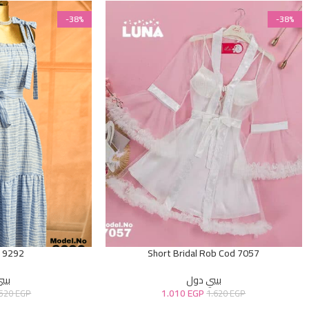
-38%
-38%
d 9292
Short Bridal Rob Cod 7057
بيبي دول
بيب
1.010
EGP
.520
EGP
1.620
EGP