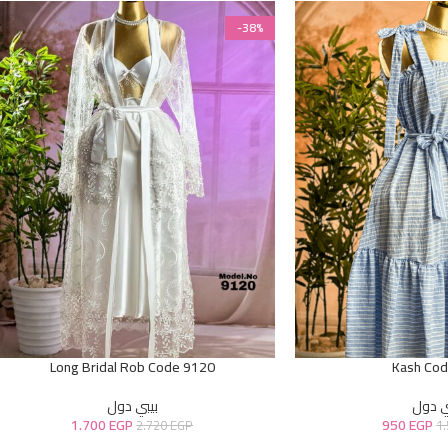
-38%
Long Bridal Rob Code 9120
Kash Co
ي دول
بيبي دول
1.700
EGP
950
EGP
2.720
EGP
1