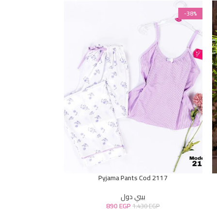
-38%
-38%
od 9490
Pyjama Pants Cod 2117
بيبي دول
890
EGP
0
EGP
1.430
EGP