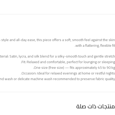
 style and all-day ease, this piece offers a soft, smooth feel against the skin
with a flattering, flexible fit.
erial: Satin, lycra, and silk blend for a silky-smooth touch and gentle stretch.
Fit: Relaxed and comfortable, perfect for lounging or sleeping.
One size (free size) — fits approximately 45 to 90 kg.
Occasion: Ideal for relaxed evenings at home or restful nights.
nd wash or delicate machine wash recommended to preserve fabric quality.
منتجات ذات صلة