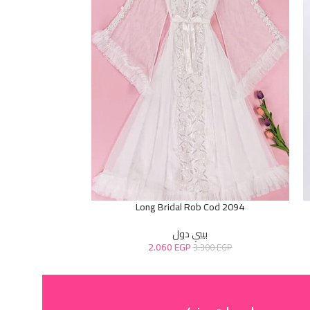
od 9218
Long Bridal Rob Cod 2094
بيبي دول
2.060
EGP
0
EGP
3.300
EGP