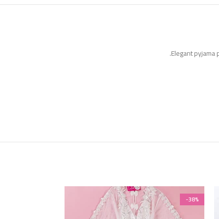
Elegant pyjama pa
-38%
-38%