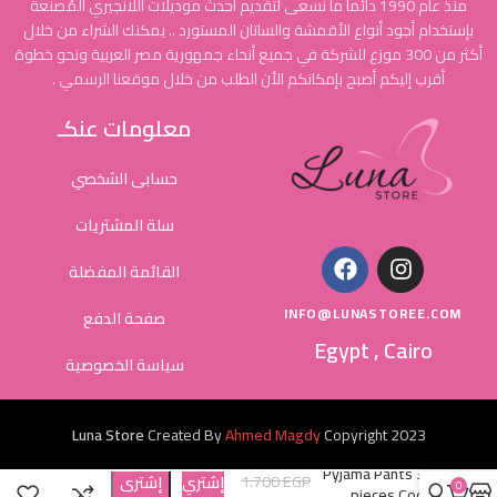
منذ عام 1990 دائماً ما نسعى لتقديم أحدث موديلات اللانجيري المُصنعة
بإستخدام أجود أنواع الأقمشة والساتان المستورد .. يمكنك الشراء من خلال
أكثر من 300 موزع للشركة في جميع أنحاء جمهورية مصر العربية ونحو خطوة
أقرب إليكم أصبح بإمكانكم الأن الطلب من خلال موقعنا الرسمي .
معلومات عنكـ
حسابى الشخصي
سلة المشتريات
القائمة المفضلة
INFO@LUNASTOREE.COM
صفحة الدفع
Egypt , Cairo
سياسة الخصوصية
Luna Store
Created By
Ahmed Magdy
Copyright
2023
Pyjama Pants 3
1.700
EGP
إشتري
إشترى
0
pieces Cod