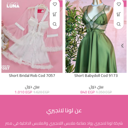
-38%
-38%
Short Bridal Rob Cod 7057
Short Babydoll Cod 9173
بيبي دول
بيبي دول
1.010
EGP
840
EGP
1.620
EGP
1.350
EGP
عن لونا لانجيري
شركة لونا لانجيري رواد صناعة ملابس اللانجيري والملابس الداخلية في مصر