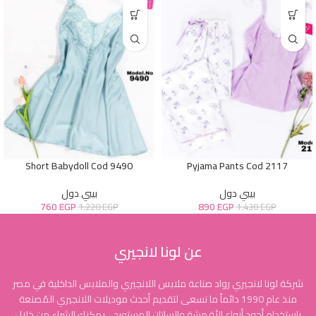
Short Babydoll Cod 9490
Pyjama Pants Cod 2117
بيبي دول
بيبي دول
760
EGP
890
EGP
1.220
EGP
1.430
EGP
عن لونا لانجيري
شركة لونا لانجيري رواد صناعة ملابس اللانجيري والملابس الداخلية في مصر
منذ عام 1990 دائماً ما نسعى لتقديم أحدث موديلات اللانجيري المُصنعة
بإستخدام أجود أنواع الأقمشة والساتان المستورد .. يمكنك الشراء من خلال