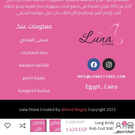
أكثر من 300 موزع للشركة في جميع أنحاء جمهورية مصر العربية ونحو خطوة
أقرب إليكم أصبح بإمكانكم الأن الطلب من خلال موقعنا الرسمي .
معلومات عنكـ
حسابى الشخصي
سلة المشتريات
القائمة المفضلة
INFO@LUNASTOREE.COM
صفحة الدفع
Egypt , Cairo
سياسة الخصوصية
Luna Store
Created By
Ahmed Magdy
Copyright
2023
2.280
EGP
إشتري
إشترى
Long Bridal
0
Rob Cod 9067
1.420
EGP
الاَن
الأن
المتجر
عربة التسوق
حسابي