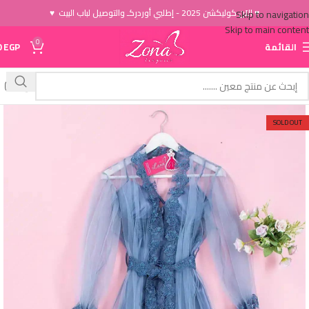
♥ الاَن كوليكشن 2025 - إطلبي أوردركـ والتوصيل لباب البيت ♥
Skip to navigation
Skip to main content
0
القائمة
EGP
0
SOLD OUT