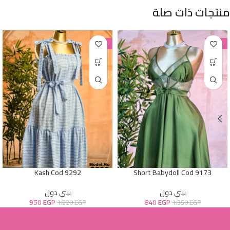
منتجات ذات صلة
-38%
-38%
Kash Cod 9292
Short Babydoll Cod 9173
بيبي دول
بيبي دول
950
EGP
840
EGP
1.520
EGP
1.350
EGP