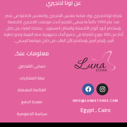
عن لونا لانجيري
شركة لونا لانجيري رواد صناعة ملابس اللانجيري والملابس الداخلية في مصر
منذ عام 1990 دائماً ما نسعى لتقديم أحدث موديلات اللانجيري المُصنعة
بإستخدام أجود أنواع الأقمشة والساتان المستورد .. يمكنك الشراء من خلال
أكثر من 300 موزع للشركة في جميع أنحاء جمهورية مصر العربية ونحو خطوة
أقرب إليكم أصبح بإمكانكم الأن الطلب من خلال موقعنا الرسمي .
معلومات عنكـ
حسابى الشخصي
سلة المشتريات
القائمة المفضلة
INFO@LUNASTOREE.COM
صفحة الدفع
Egypt , Cairo
سياسة الخصوصية