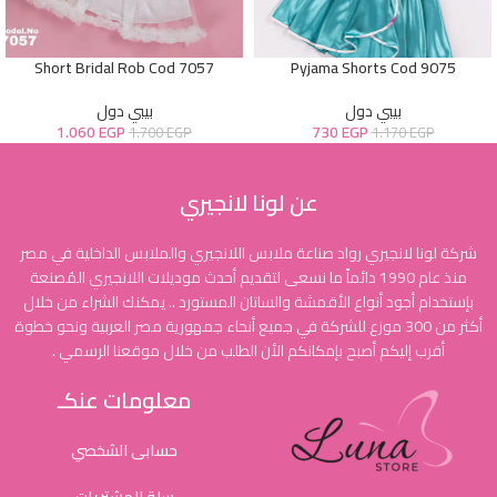
Short Bridal Rob Cod 7057
Pyjama Shorts Cod 9075
بيبي دول
بيبي دول
1.060
EGP
730
EGP
1.700
EGP
1.170
EGP
عن لونا لانجيري
شركة لونا لانجيري رواد صناعة ملابس اللانجيري والملابس الداخلية في مصر
منذ عام 1990 دائماً ما نسعى لتقديم أحدث موديلات اللانجيري المُصنعة
بإستخدام أجود أنواع الأقمشة والساتان المستورد .. يمكنك الشراء من خلال
أكثر من 300 موزع للشركة في جميع أنحاء جمهورية مصر العربية ونحو خطوة
أقرب إليكم أصبح بإمكانكم الأن الطلب من خلال موقعنا الرسمي .
معلومات عنكـ
حسابى الشخصي
سلة المشتريات