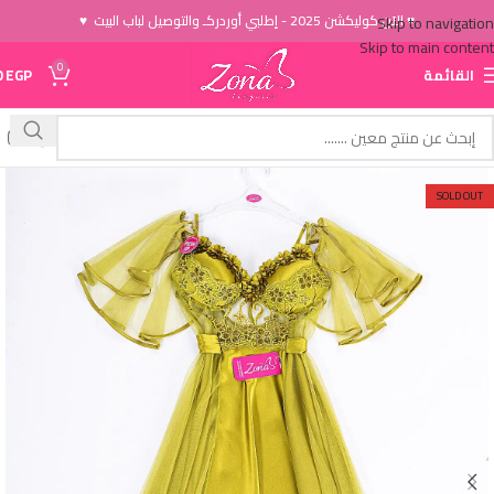
♥ الاَن كوليكشن 2025 - إطلبي أوردركـ والتوصيل لباب البيت ♥
Skip to navigation
Skip to main content
0
القائمة
EGP
0
SOLD OUT