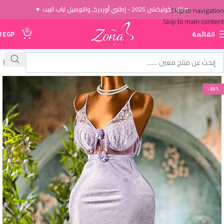
♥ الاَن كوليكشن 2025 - إطلبي أوردركـ والتوصيل لباب البيت ♥
Skip to navigation
Skip to main content
0
القائمة
EGP
0
-38%