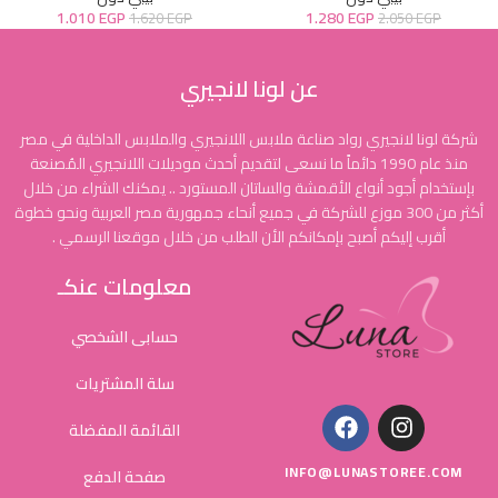
1.010
EGP
1.280
EGP
1.620
EGP
2.050
EGP
عن لونا لانجيري
شركة لونا لانجيري رواد صناعة ملابس اللانجيري والملابس الداخلية في مصر
منذ عام 1990 دائماً ما نسعى لتقديم أحدث موديلات اللانجيري المُصنعة
بإستخدام أجود أنواع الأقمشة والساتان المستورد .. يمكنك الشراء من خلال
أكثر من 300 موزع للشركة في جميع أنحاء جمهورية مصر العربية ونحو خطوة
أقرب إليكم أصبح بإمكانكم الأن الطلب من خلال موقعنا الرسمي .
معلومات عنكـ
حسابى الشخصي
سلة المشتريات
القائمة المفضلة
INFO@LUNASTOREE.COM
صفحة الدفع