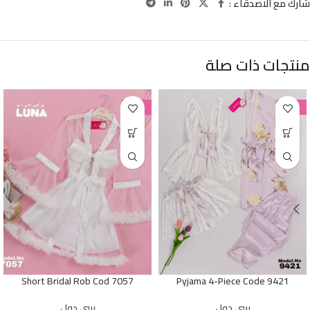
شارك مع الاصدقاء :
منتجات ذات صلة
-38%
-38%
Short Bridal Rob Cod 7057
Pyjama 4-Piece Code 9421
بيبي دول
بيبي دول