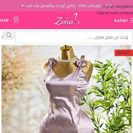
♥ الاَن كوليكشن 2025 - إطلبي أوردركـ والتوصيل لباب البيت ♥
Skip to navigation
Skip to main content
0
القائمة
EGP
0
SOLD OUT