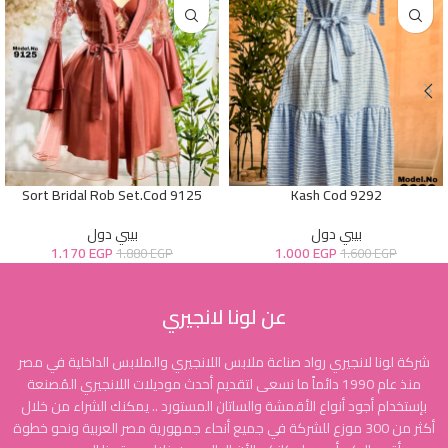
Sort Bridal Rob Set.Cod 9125
Kash Cod 9292
بيبي دول
بيبي دول
1.170
EGP
1.000
EGP
1.880
EGP
1.600
EGP
عن لونا لانجيري
شركة لونا لانجيري رواد صناعة ملابس اللانجيري والملابس الداخلية في مصر
منذ عام 1990 دائماً ما نسعى لتقديم أحدث موديلات اللانجيري المُصنعة
بإستخدام أجود أنواع الأقمشة والساتان المستورد .. يمكنك الشراء من خلال
أكثر من 300 موزع للشركة في جميع أنحاء جمهورية مصر العربية ونحو خطوة