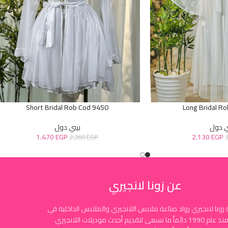
Short Bridal Rob Cod 9450
Long Bridal R
ي دول
بيبي دول
1.470
EGP
2.130
EGP
2.360
EGP
عن زونا لانجيري
زونا لانجيري رواد صناعة ملابس اللانجيري والملابس الداخلية في
مصر منذ عام 1990 دائماً ما نسعى لتقديم أحدث موديلات اللانجيري