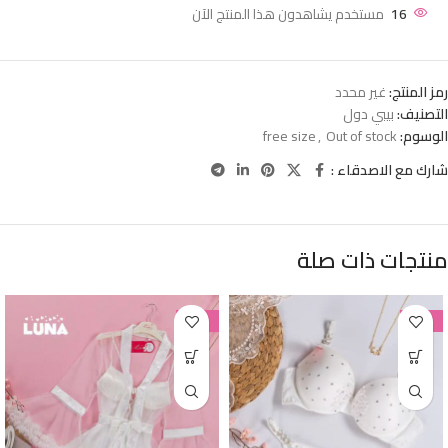
16
مستخدم يشاهدون هذا المنتج الآن
رمز المنتج:
غير محدد
التصنيف:
بيبي دول
الوسوم:
Out of stock
,
free size
شارك مع الاصدقاء :
منتجات ذات صلة
-38%
-38%