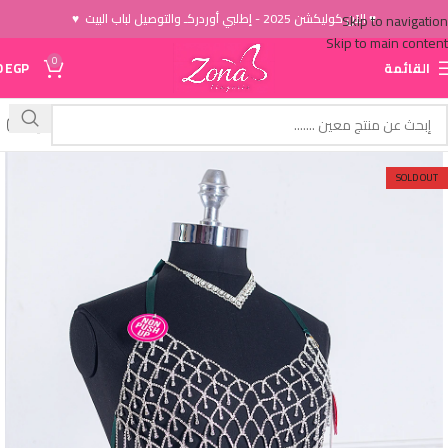
♥ الاَن كوليكشن 2025 - إطلبي أوردركـ والتوصيل لباب البيت ♥
Skip to navigation
Skip to main content
0
القائمة
EGP
0
SOLD OUT