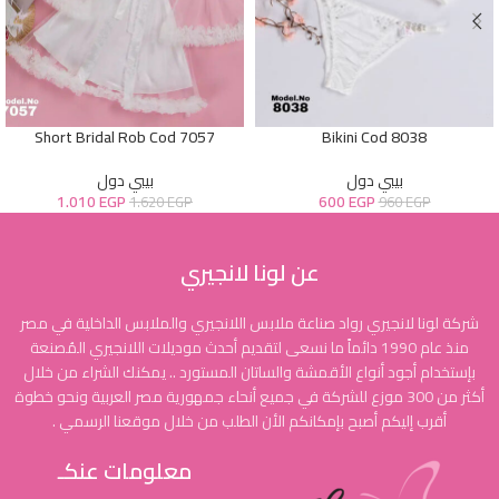
Short Bridal Rob Cod 7057
Bikini Cod 8038
بيبي دول
بيبي دول
1.010
EGP
600
EGP
1.620
EGP
960
EGP
عن لونا لانجيري
شركة لونا لانجيري رواد صناعة ملابس اللانجيري والملابس الداخلية في مصر
منذ عام 1990 دائماً ما نسعى لتقديم أحدث موديلات اللانجيري المُصنعة
بإستخدام أجود أنواع الأقمشة والساتان المستورد .. يمكنك الشراء من خلال
أكثر من 300 موزع للشركة في جميع أنحاء جمهورية مصر العربية ونحو خطوة
أقرب إليكم أصبح بإمكانكم الأن الطلب من خلال موقعنا الرسمي .
معلومات عنكـ