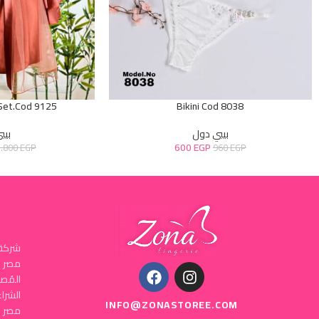
 Set.Cod 9125
Bikini Cod 8038
بيبي دول
بيب
600
EGP
1.800
EGP
960
EGP
شركة 
المُص
INFO@ZONASTOREE.COM
مصر ا