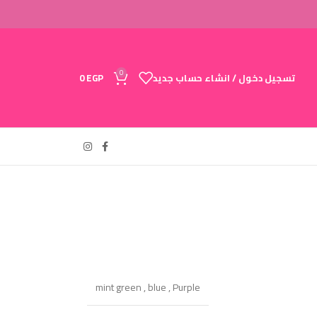
0
تسجيل دخول / انشاء حساب جديد
EGP
0
mint green
,
blue
,
Purple