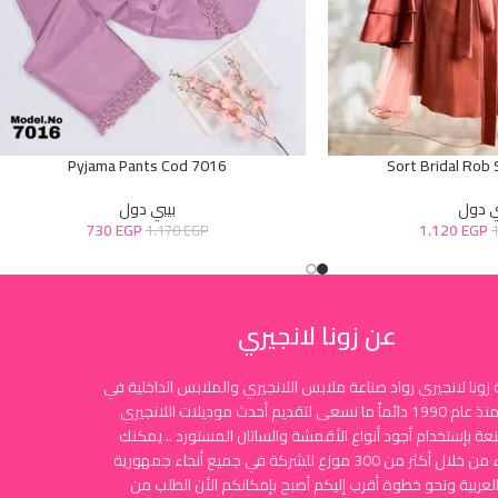
Pyjama Pants Cod 7016
Sort Bridal Rob
ي دول
بيبي دول
730
EGP
1.120
EGP
1.170
EGP
عن زونا لانجيري
زونا لانجيري رواد صناعة ملابس اللانجيري والملابس الداخلية في
مصر منذ عام 1990 دائماً ما نسعى لتقديم أحدث موديلات اللانجيري
نعة بإستخدام أجود أنواع الأقمشة والساتان المستورد .. يمكنك
الشراء من خلال أكثر من 300 موزع للشركة في جميع أنحاء جمهورية
لعربية ونحو خطوة أقرب إليكم أصبح بإمكانكم الأن الطلب من