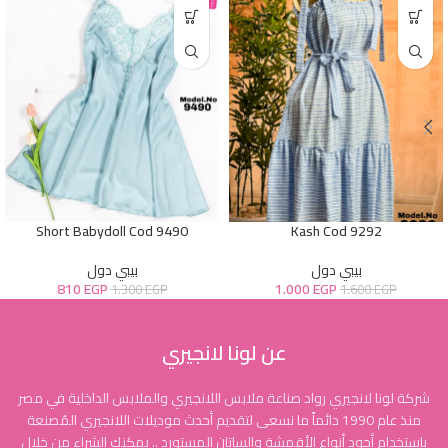
Short Babydoll Cod 9490
Kash Cod 9292
بيبي دول
بيبي دول
810
EGP
1.000
EGP
1.300
EGP
1.600
EGP
عن لونا لانجيري
شركة لونا لانجيري رواد صناعة ملابس اللانجيري والملابس الداخلية في مصر
منذ عام 1990 دائماً ما نسعى لتقديم أحدث موديلات اللانجيري المُصنعة
بإستخدام أجود أنواع الأقمشة والساتان المستورد .. يمكنك الشراء من خلال