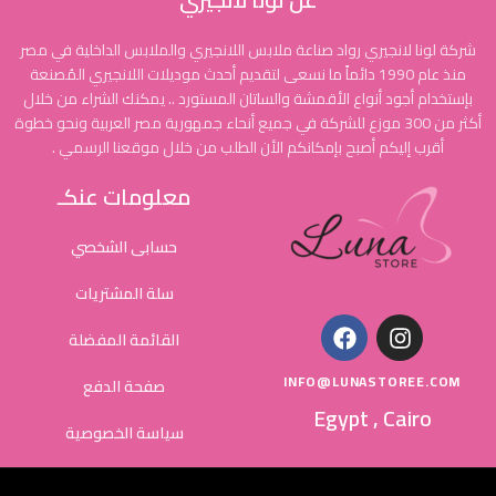
شركة لونا لانجيري رواد صناعة ملابس اللانجيري والملابس الداخلية في مصر
منذ عام 1990 دائماً ما نسعى لتقديم أحدث موديلات اللانجيري المُصنعة
بإستخدام أجود أنواع الأقمشة والساتان المستورد .. يمكنك الشراء من خلال
أكثر من 300 موزع للشركة في جميع أنحاء جمهورية مصر العربية ونحو خطوة
أقرب إليكم أصبح بإمكانكم الأن الطلب من خلال موقعنا الرسمي .
معلومات عنكـ
حسابى الشخصي
سلة المشتريات
القائمة المفضلة
INFO@LUNASTOREE.COM
صفحة الدفع
Egypt , Cairo
سياسة الخصوصية