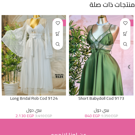
منتجات ذات صلة
-38%
-38%
Long Bridal Rob Cod 9124
Short Babydoll Cod 9173
بيبي دول
بيبي دول
2.130
EGP
840
EGP
3.410
EGP
1.350
EGP
عن لونا لانجيري