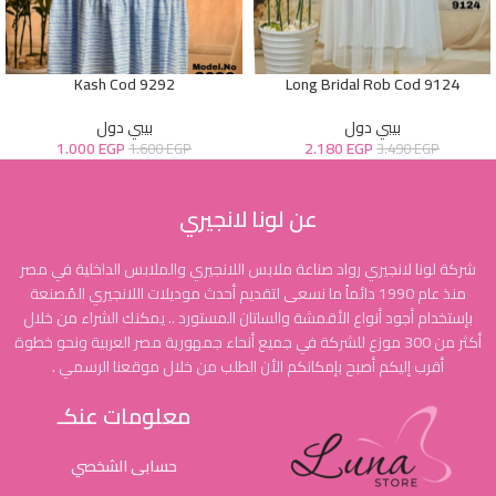
Kash Cod 9292
Long Bridal Rob Cod 9124
بيبي دول
بيبي دول
1.000
EGP
2.180
EGP
1.600
EGP
3.490
EGP
عن لونا لانجيري
شركة لونا لانجيري رواد صناعة ملابس اللانجيري والملابس الداخلية في مصر
منذ عام 1990 دائماً ما نسعى لتقديم أحدث موديلات اللانجيري المُصنعة
بإستخدام أجود أنواع الأقمشة والساتان المستورد .. يمكنك الشراء من خلال
أكثر من 300 موزع للشركة في جميع أنحاء جمهورية مصر العربية ونحو خطوة
أقرب إليكم أصبح بإمكانكم الأن الطلب من خلال موقعنا الرسمي .
معلومات عنكـ
حسابى الشخصي