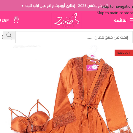
♥ الاَن كوليكشن 2025 - إطلبي أوردركـ والتوصيل لباب البيت ♥
Skip to navigation
Skip to main content
0
القائمة
EGP
0
SOLD OUT