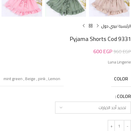
الرئيسية
بيبي دول
Pyjama Shorts Cod 9331
600
EGP
960
EGP
Luna Lingerie
COLOR
mint green
,
Beige
,
pink
,
Lemon
COLOR