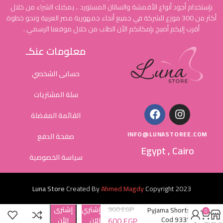
بإستخدام أجود أنواع الأقمشة والساتان المستورد .. يمكنك الشراء من خلال
أكثر من 300 موزع للشركة في جميع أنحاء جمهورية مصر العربية ونحو خطوة
أقرب إليكم أصبح بإمكانكم الأن الطلب من خلال موقعنا الرسمي .
معلومات عنكـ
حسابى الشخصي
سلة المشتريات
القائمة المفضلة
INFO@LUNASTOREE.COM
صفحة الدفع
Egypt , Cairo
سياسة الخصوصية
Luna Store
Created By
Ahmed Magdy
Copyright
2023
960
EGP
إشتري
إشترى
Pyjama Shorts
0
Cod 9331
600
EGP
الاَن
الأن