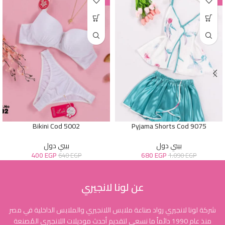
Bikini Cod 5002
Pyjama Shorts Cod 9075
بيبي دول
بيبي دول
400
EGP
680
EGP
640
EGP
1.090
EGP
عن لونا لانجيري
شركة لونا لانجيري رواد صناعة ملابس اللانجيري والملابس الداخلية في مصر
منذ عام 1990 دائماً ما نسعى لتقديم أحدث موديلات اللانجيري المُصنعة