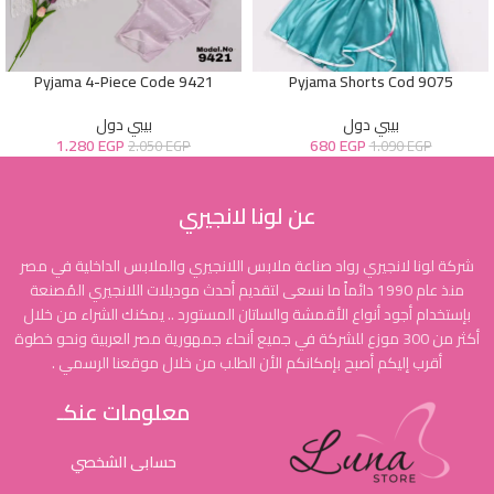
Pyjama 4-Piece Code 9421
Pyjama Shorts Cod 9075
بيبي دول
بيبي دول
1.280
EGP
680
EGP
2.050
EGP
1.090
EGP
عن لونا لانجيري
شركة لونا لانجيري رواد صناعة ملابس اللانجيري والملابس الداخلية في مصر
منذ عام 1990 دائماً ما نسعى لتقديم أحدث موديلات اللانجيري المُصنعة
بإستخدام أجود أنواع الأقمشة والساتان المستورد .. يمكنك الشراء من خلال
أكثر من 300 موزع للشركة في جميع أنحاء جمهورية مصر العربية ونحو خطوة
أقرب إليكم أصبح بإمكانكم الأن الطلب من خلال موقعنا الرسمي .
معلومات عنكـ
حسابى الشخصي