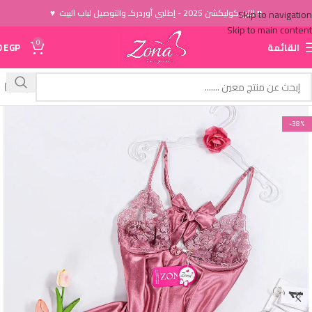
♥ الاَن كوليكشن 2025 - إطلبي أوردركـ والتوصيل لباب البيت ♥
Skip to navigation
Skip to main content
0
القائمة
EGP
0
-38%