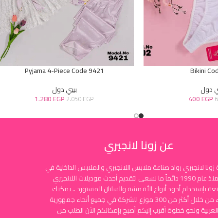
Pyjama 4-Piece Code 9421
Bikini Co
ي دول
بيبي دول
1.280
EGP
400
EGP
2.050
EGP
عن زونا لانجيري
زونا لانجيري رواد صناعة ملابس اللانجيري والملابس الداخلية في
مصر منذ عام 1990 دائماً ما نسعى لتقديم أحدث موديلات اللانجيري
نعة بإستخدام أجود أنواع الأقمشة والساتان المستورد .. يمكنك
الشراء من خلال أكثر من 300 موزع للشركة في جميع أنحاء جمهورية
لعربية ونحو خطوة أقرب إليكم أصبح بإمكانكم الأن الطلب من