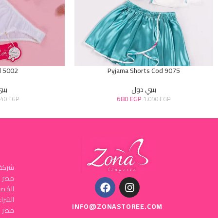
d 5002
Pyjama Shorts Cod 9075
بيبي دول
بيب
680
EGP
640
EGP
1.090
EGP
شركة 
المُص
INFO@ZONASTOREE.COM
مصر ا