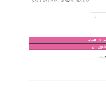
pink
,
Olive Green
,
Cashmere
,
Dark Red
ة إلى السلة
شترى الأن
نيات