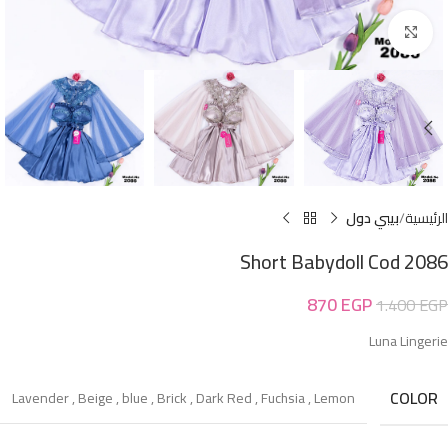
Click to enlarge
الرئيسية
بيبي دول
Short Babydoll Cod 2086
870
EGP
1.400
EGP
Luna Lingerie
COLOR
Lavender
,
Beige
,
blue
,
Brick
,
Dark Red
,
Fuchsia
,
Lemon