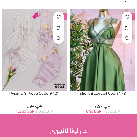
-38%
-38%
Pyjama 4-Piece Code 9421
Short Babydoll Cod 9173
بيبي دول
بيبي دول
1.280
EGP
840
EGP
2.050
EGP
1.350
EGP
عن لونا لانجيري