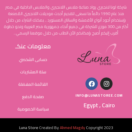
شركة لونا لانجيري رواد صناعة ملابس اللانجيري والملابس الداخلية في مصر
منذ عام 1990 دائماً ما نسعى لتقديم أحدث موديلات اللانجيري المُصنعة
بإستخدام أجود أنواع الأقمشة والساتان المستورد .. يمكنك الشراء من خلال
أكثر من 300 موزع للشركة في جميع أنحاء جمهورية مصر العربية ونحو خطوة
أقرب إليكم أصبح بإمكانكم الأن الطلب من خلال موقعنا الرسمي .
معلومات عنكـ
حسابى الشخصي
سلة المشتريات
القائمة المفضلة
INFO@LUNASTOREE.COM
صفحة الدفع
Egypt , Cairo
سياسة الخصوصية
Luna Store
Created By
Ahmed Magdy
Copyright
2023