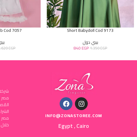
ob Cod 7057
Short Babydoll Cod 9173
بيبي دول
بيب
840
EGP
1.620
EGP
1.350
EGP
شركة 
المُص
INFO@ZONASTOREE.COM
مصر ا
Egypt , Cairo
خلال 