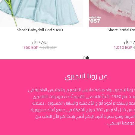
Short Babydoll Cod 9490
Short Bridal R
ي دول
بيبي دول
760
EGP
1.010
EGP
1.220
EGP
عن زونا لانجيري
زونا لانجيري رواد صناعة ملابس اللانجيري والملابس الداخلية في
مصر منذ عام 1990 دائماً ما نسعى لتقديم أحدث موديلات اللانجيري
نعة بإستخدام أجود أنواع الأقمشة والساتان المستورد .. يمكنك
الشراء من خلال أكثر من 300 موزع للشركة في جميع أنحاء جمهورية
لعربية ونحو خطوة أقرب إليكم أصبح بإمكانكم الأن الطلب من
موقعنا الرسمي .