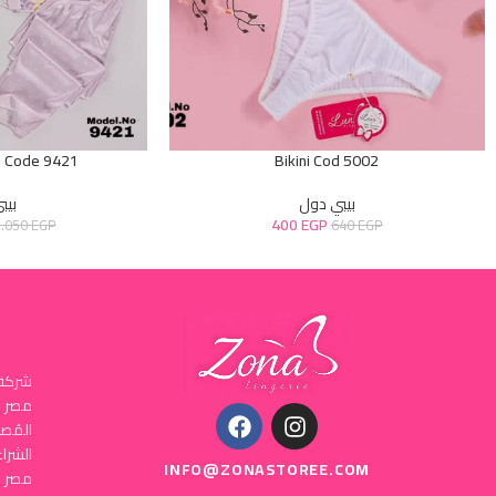
e Code 9421
Bikini Cod 5002
بيبي دول
بيب
400
EGP
2.050
EGP
640
EGP
شركة 
المُص
INFO@ZONASTOREE.COM
مصر ا