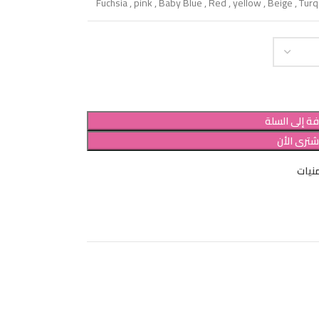
Fuchsia
,
pink
,
Baby Blue
,
Red
,
yellow
,
Beige
,
Turq
ة إلى السلة
شترى الأن
نيات