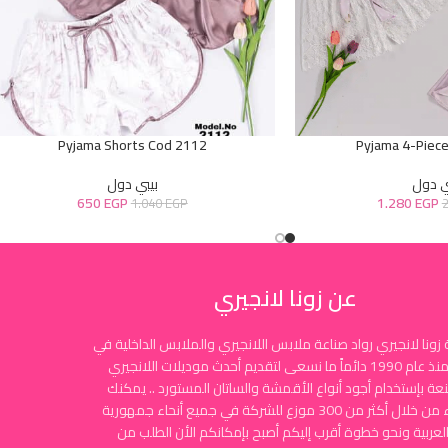
Pyjama Shorts Cod 2112
Pyjama 4-Piec
ي دول
بيبي دول
650
EGP
1.280
EGP
1.040
EGP
عن زونا لانجيري
زونا لانجيري رواد صناعة ملابس اللانجيري والملابس الداخلية في
مصر منذ عام 1990 دائماً ما نسعى لتقديم أحدث موديلات اللانجيري
نعة بإستخدام أجود أنواع الأقمشة والساتان المستورد .. يمكنك
الشراء من خلال أكثر من 300 موزع للشركة في جميع أنحاء جمهورية
لعربية ونحو خطوة أقرب إليكم أصبح بإمكانكم الأن الطلب من